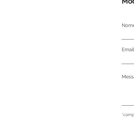
Mod
Nom
Email
Mess
*camp