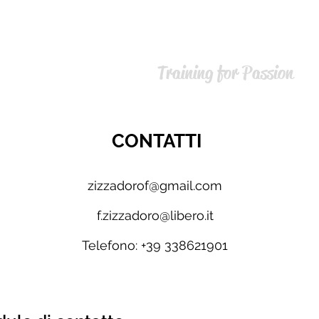
Filippo Zizzadoro
Training for Passion
CONTATTI
zizzadorof@gmail.com
f.zizzadoro@libero.it
Telefono: +39 338621901